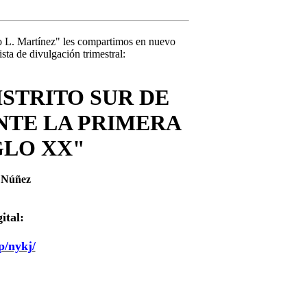
lo L. Martínez" les compartimos en nuevo
ista de divulgación trimestral:
ISTRITO SUR DE
NTE LA PRIMERA
GLO XX"
a Núñez
ital:
p/nykj/