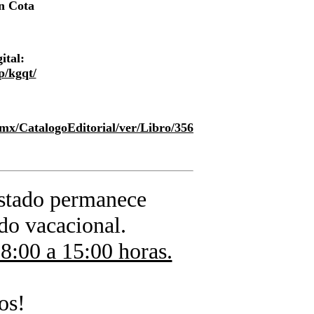
ín Cota
ital:
p/kgqt/
mx/CatalogoEditorial/ver/Libro/356
Estado permanece
do vacacional.
8:00 a 15:00 horas.
os!